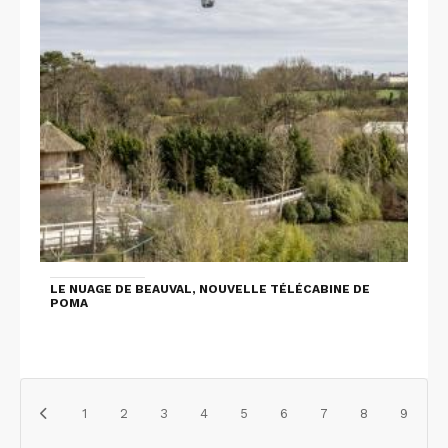
LE NUAGE DE BEAUVAL, NOUVELLE TÉLÉCABINE DE
POMA
1
2
3
4
5
6
7
8
9