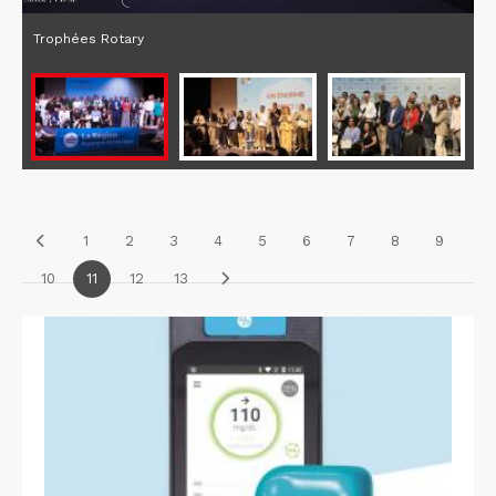
Trophées Rotary
1
2
3
4
5
6
7
8
9
10
11
12
13