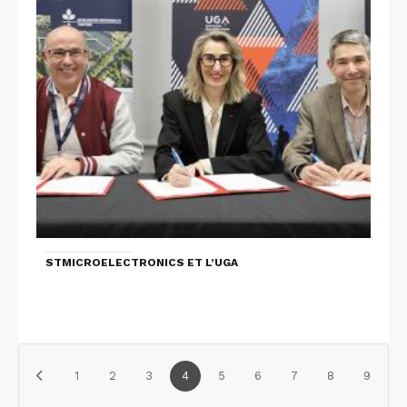
STMICROELECTRONICS ET L’UGA
1
2
3
4
5
6
7
8
9