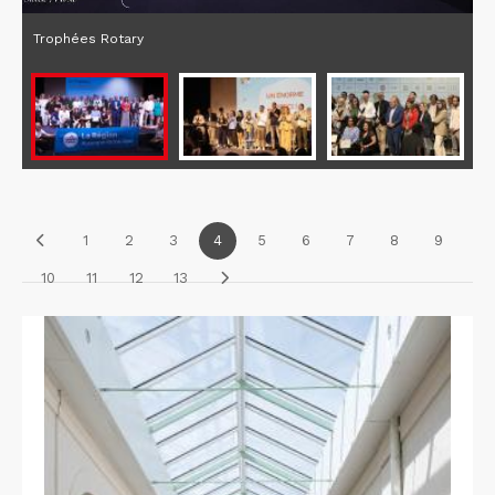
Trophées Rotary
1
2
3
4
5
6
7
8
9
10
11
12
13