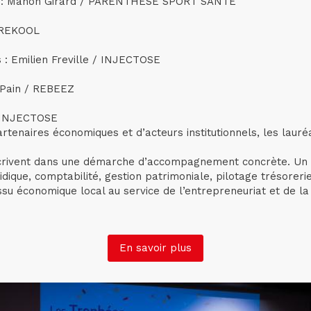
es : Manon Girard / PARENTHESE SPORT SANTE
EUREKOOL
: Emilien Freville / INJECTOSE
r Pain / REBEEZ
 / INJECTOSE
tenaires économiques et d’acteurs institutionnels, les lauré
nscrivent dans une démarche d’accompagnement concrète. Un p
ridique, comptabilité, gestion patrimoniale, pilotage trésorer
issu économique local au service de l’entrepreneuriat et de la 
En savoir plus