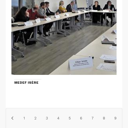
MEDEF ISÈRE
1
2
3
4
5
6
7
8
9