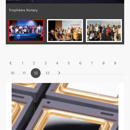
Trophées Rotary
1
2
3
4
5
6
7
8
9
10
11
12
13