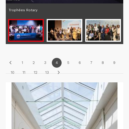
Trophées Rotary
1
2
3
4
5
6
7
8
9
10
11
12
13