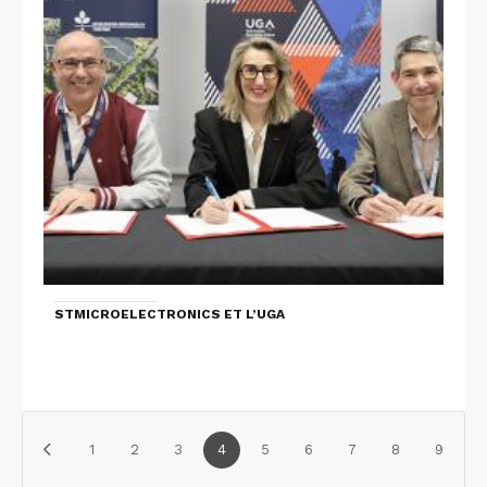
STMICROELECTRONICS ET L’UGA
1
2
3
4
5
6
7
8
9