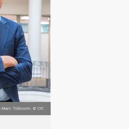
n-Marc Tolboom. © CIC