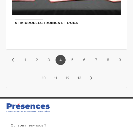
STMICROELECTRONICS ET L’UGA
1
2
3
4
5
6
7
8
9
10
11
12
13
Qui sommes-nous ?