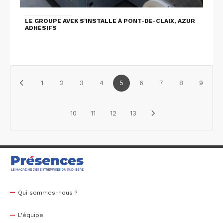
LE GROUPE AVEK S'INSTALLE À PONT-DE-CLAIX, AZUR
ADHÉSIFS
1
2
3
4
5
6
7
8
9
10
11
12
13
Qui sommes-nous ?
L'équipe