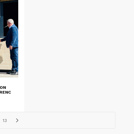
ION
ORENC
13