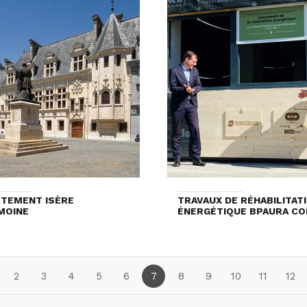
TEMENT ISÈRE
TRAVAUX DE RÉHABILITAT
MOINE
ÉNERGÉTIQUE BPAURA C
2
3
4
5
6
7
8
9
10
11
12