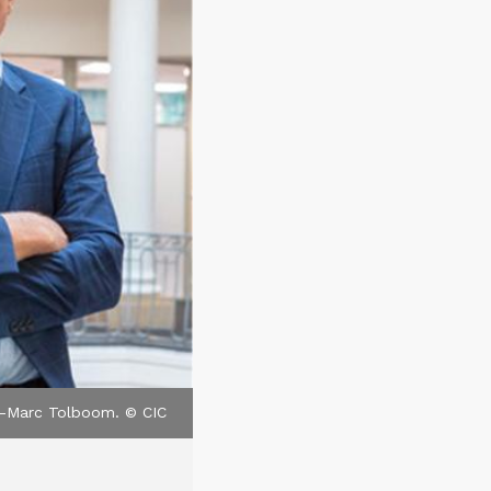
n-Marc Tolboom. © CIC