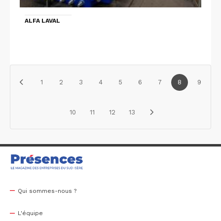
ALFA LAVAL
1
2
3
4
5
6
7
8
9
10
11
12
13
Qui sommes-nous ?
L'équipe