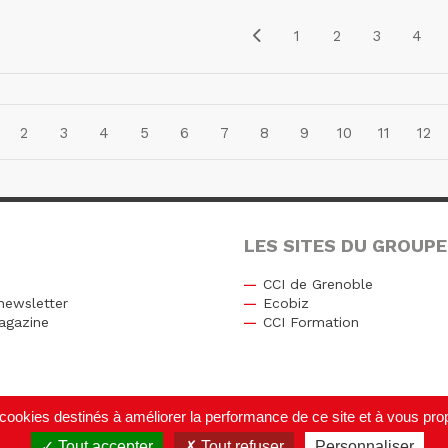
1
2
3
4
2
3
4
5
6
7
8
9
10
11
12
LES SITES DU GROUPE
CCI de Grenoble
newsletter
Ecobiz
agazine
CCI Formation
r
de cookies destinés à améliorer la performance de ce site et à vous p
Tout accepter
Tout refuser
Personnaliser