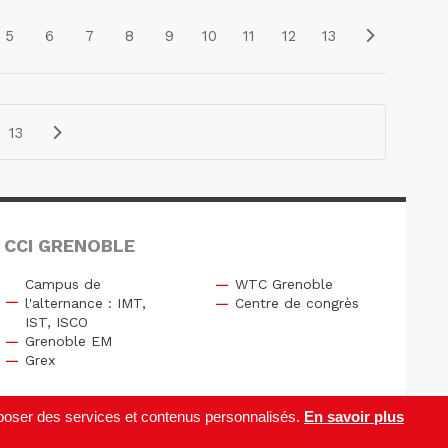
5
6
7
8
9
10
11
12
13
13
 CCI GRENOBLE
Campus de
WTC Grenoble
l'alternance : IMT,
Centre de congrès
IST, ISCO
Grenoble EM
Grex
roposer des services et contenus personnalisés.
En savoir plus