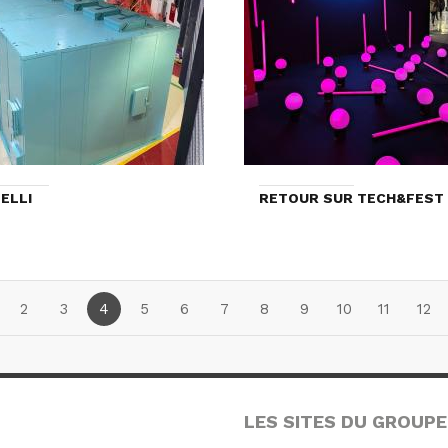
ELLI
RETOUR SUR TECH&FEST 
2
3
4
5
6
7
8
9
10
11
12
LES SITES DU GROUPE