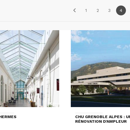
1
2
3
4
THERMES
CHU GRENOBLE ALPES : U
RÉNOVATION D'AMPLEUR