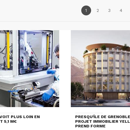
1
2
3
4
VOIT PLUS LOIN EN
PRESQU'ÎLE DE GRENOBLE 
T 5,1 M€
PROJET IMMOBILIER YEL
PREND FORME