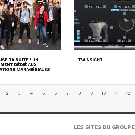
ISE TA BOÎTE ! UN
TWINSIGHT
MENT DÉDIÉ AUX
ATIONS MANAGÉRIALES
2
3
4
5
6
7
8
9
10
11
12
LES SITES DU GROUPE