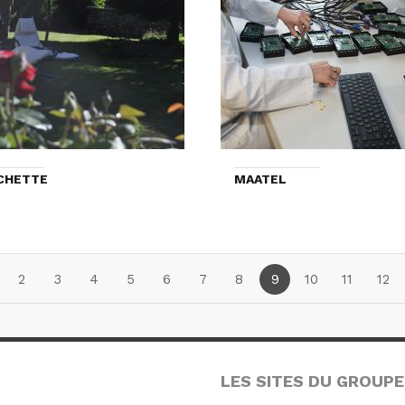
CHETTE
MAATEL
2
3
4
5
6
7
8
9
10
11
12
LES SITES DU GROUPE