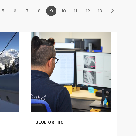
5
6
7
8
9
10
11
12
13
BLUE ORTHO