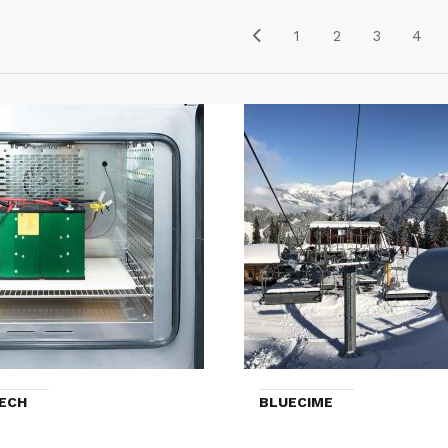
1
2
3
4
ECH
BLUECIME