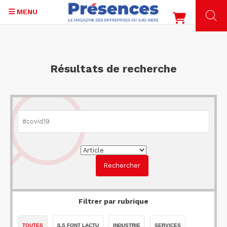
MENU
Aller
au
contenu
Résultats de recherche
principal
Filtrer par rubrique
TOUTES
ILS FONT LACTU
INDUSTRIE
SERVICES