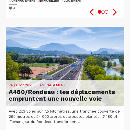
patients
2026
#
AMÉNAGEMENT
#
IMMOBILIER
#
LOGEMENT
#
#
SANTÉ
VÉLO
#
ISÈRE
#
UGA
#
#
RECHERCHE
ATTRACTIVITÉ DU TERRITOIRE
45
48
51
24 juillet 2026
— AMÉNAGEMENT
A480/Rondeau : les déplacements
empruntent une nouvelle voie
Avec 2x3 voies sur 7,5 kilomètres, une tranchée couverte de
290 mètres et 54 000 arbres et arbustes plantés, l’A480 et
l’échangeur du Rondeau transforment...