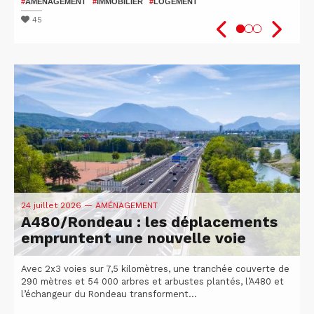
patients
2026
#
AMÉNAGEMENT
#
IMMOBILIER
#
LOGEMENT
#
#
SANTÉ
VÉLO
#
ISÈRE
#
UGA
#
#
RECHERCHE
ATTRACTIVITÉ DU TERRITOIRE
45
47
51
24 juillet 2026
— AMÉNAGEMENT
A480/Rondeau : les déplacements
empruntent une nouvelle voie
Avec 2x3 voies sur 7,5 kilomètres, une tranchée couverte de
290 mètres et 54 000 arbres et arbustes plantés, l’A480 et
l’échangeur du Rondeau transforment...