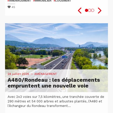
patients
2026
#
AMÉNAGEMENT
#
IMMOBILIER
#
LOGEMENT
#
#
SANTÉ
VÉLO
#
ISÈRE
#
UGA
#
#
RECHERCHE
ATTRACTIVITÉ DU TERRITOIRE
45
48
51
24 juillet 2026
— AMÉNAGEMENT
A480/Rondeau : les déplacements
empruntent une nouvelle voie
Avec 2x3 voies sur 7,5 kilomètres, une tranchée couverte de
290 mètres et 54 000 arbres et arbustes plantés, l’A480 et
l’échangeur du Rondeau transforment...