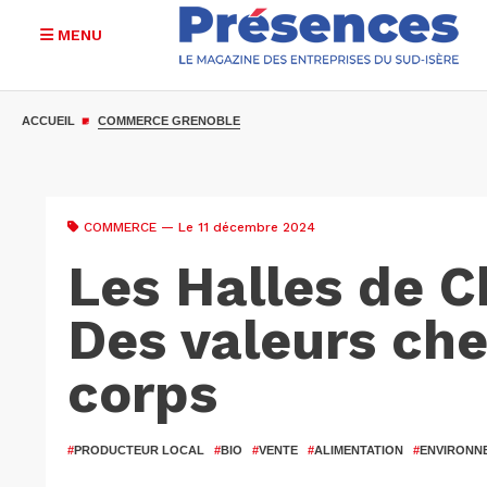
MENU
Aller
au
ACCUEIL
COMMERCE GRENOBLE
contenu
principal
COMMERCE
— Le 11 décembre 2024
Les Halles de C
Des valeurs che
corps
#
PRODUCTEUR LOCAL
#
BIO
#
VENTE
#
ALIMENTATION
#
ENVIRONN