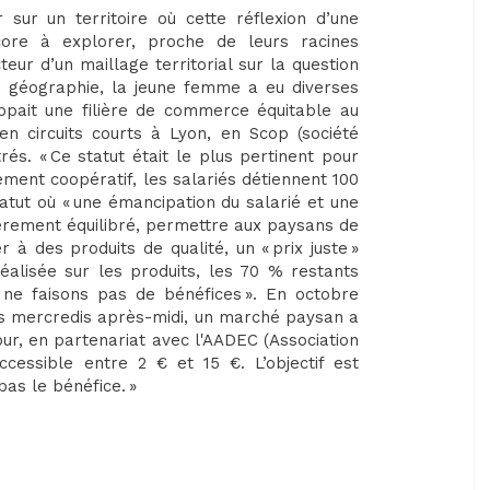
er sur un territoire où cette réflexion d’une
core à explorer, proche de leurs racines
teur d’un maillage territorial sur la question
n géographie, la jeune femme a eu diverses
pait une filière de commerce équitable au
en circuits courts à Lyon, en Scop (société
trés. « Ce statut était le plus pertinent pour
ement coopératif, les salariés détiennent 100
tatut où « une émancipation du salarié et une
ièrement équilibré, permettre aux paysans de
 à des produits de qualité, un « prix juste »
éalisée sur les produits, les 70 % restants
 ne faisons pas de bénéfices ». En octobre
 les mercredis après-midi, un marché paysan a
jour, en partenariat avec l'AADEC (Association
cessible entre 2 € et 15 €. L’objectif est
pas le bénéfice. »