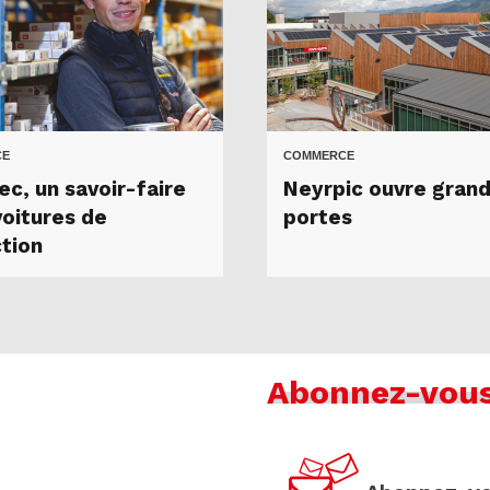
CE
COMMERCE
ec, un savoir-faire
Neyrpic ouvre grand
voitures de
portes
ction
Abonnez-vou