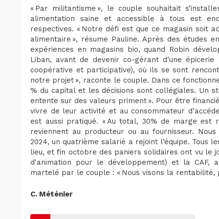
« Par militantisme », le couple souhaitait s’install
alimentation saine et accessible à tous est en
respectives. « Notre défi est que ce magasin soit ac
alimentaire », résume Pauline. Après des études e
expériences en magasins bio, quand Robin dévelop
Liban, avant de devenir co-gérant d’une épicerie 
coopérative et participative), où ils se sont rencon
notre projet », raconte le couple. Dans ce fonctionn
% du capital et les décisions sont collégiales. Un s
entente sur des valeurs priment ». Pour être financ
vivre de leur activité et au consommateur d’accéder
est aussi pratiqué. « Au total, 30% de marge est r
reviennent au producteur ou au fournisseur. Nous
2024, un quatrième salarié a rejoint l’équipe. Tous
lieu, et fin octobre des paniers solidaires ont vu le 
d'animation pour le développement) et la CAF, ac
martelé par le couple : « Nous visons la rentabilité, 
C. Méténier