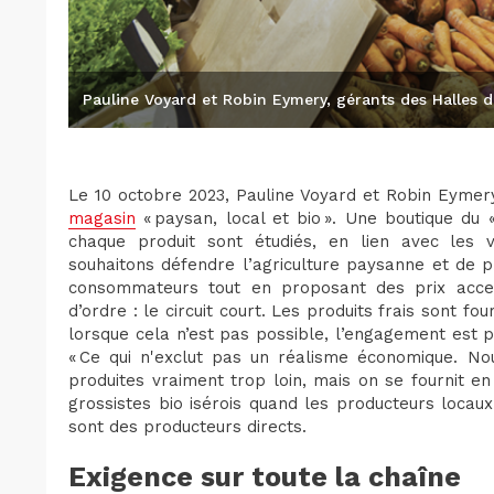
Pauline Voyard et Robin Eymery, gérants des Halles 
Le 10 octobre 2023, Pauline Voyard et Robin Eymery
magasin
« paysan, local et bio ». Une boutique du «
chaque produit sont étudiés, en lien avec les v
souhaitons défendre l’agriculture paysanne et de p
consommateurs tout en proposant des prix access
d’ordre : le circuit court. Les produits frais sont fo
lorsque cela n’est pas possible, l’engagement est 
« Ce qui n'exclut pas un réalisme économique. No
produites vraiment trop loin, mais on se fournit 
grossistes bio isérois quand les producteurs locaux
sont des producteurs directs.
Exigence sur toute la chaîne