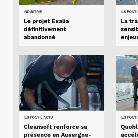
INDUSTRIE
ILS FONT
Le projet Exalia
La tr
définitivement
sensib
abandonné
enjeux
ILS FONT L'ACTU
ILS FONT
Cleansoft renforce sa
Quobl
présence en Auvergne-
accél