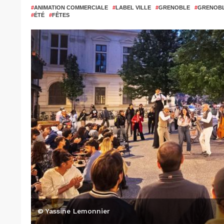
#
ANIMATION COMMERCIALE
#
LABEL VILLE
#
GRENOBLE
#
GRENOBL
#
ÉTÉ
#
FÊTES
© Yassine Lemonnier