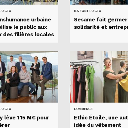
 L'ACTU
ILS FONT L'ACTU
anshumance urbaine
Sesame fait germer
ilise le public aux
solidarité et entrep
 des filières locales
 L'ACTU
COMMERCE
y lève 115 M€ pour
Ethic Étoile, une au
érer
idée du vêtement