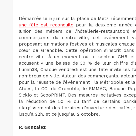
Démarrée le 5 juin sur la place de Metz récemment 
une fête est reconduite
pour la deuxième année c
(union des métiers de l’hôtellerie-restauration) et
commerçants du centre-ville, cet événement veut
proposant animations festives et musicales chaque 
cœur de Grenoble. Cette opération s’inscrit dans 
centre-ville. À un moment où le secteur CHR e
accusent « une baisse de 30 % de leur chiffre d’
l’umih38, Chaque vendredi est une fête invite les f
nombreux en ville. Autour des commerçants, acteurs
pour la réussite de l’événement : la Métropole et l
Alpes, la CCI de Grenoble, le SMMAG, Banque Pop
Sicklo et ScooPRINT. Des mesures incitatives excep
la réduction de 50 % du tarif de certains parki
élargissement des horaires d’ouverture des cafés, r
jusqu’à 22h, et ce jusqu’au 2 octobre.
R. Gonzalez