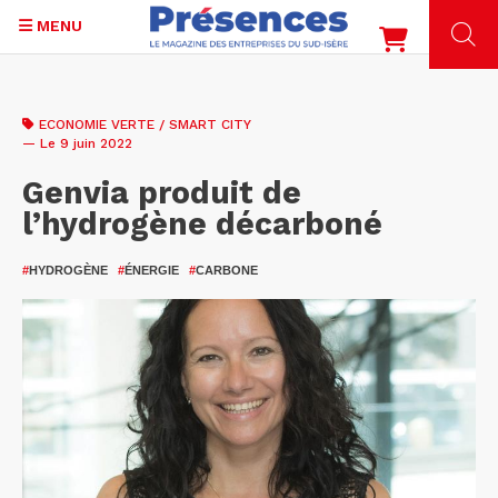
MENU
Aller
au
ECONOMIE VERTE / SMART CITY
contenu
— Le 9 juin 2022
principal
Genvia produit de
l’hydrogène décarboné
#
HYDROGÈNE
#
ÉNERGIE
#
CARBONE