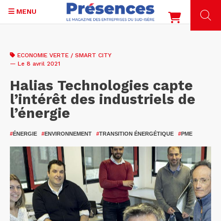
MENU
Aller
au
ECONOMIE VERTE / SMART CITY
contenu
— Le 8 avril 2021
principal
Halias Technologies capte
l’intérêt des industriels de
l’énergie
#
ÉNERGIE
#
ENVIRONNEMENT
#
TRANSITION ÉNERGÉTIQUE
#
PME