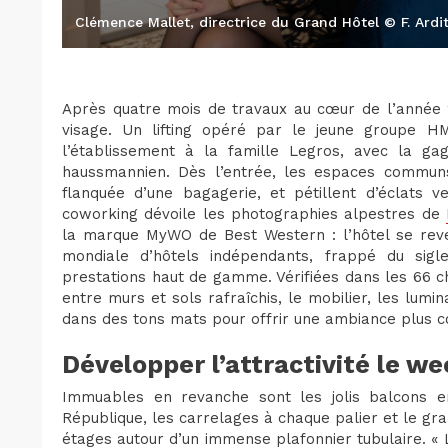
Clémence Mallet, directrice du Grand Hôtel © F. Ardi
Après quatre mois de travaux au cœur de l’année
visage. Un lifting opéré par le jeune groupe HM
l’établissement à la famille Legros, avec la g
haussmannien. Dès l’entrée, les espaces communs
flanquée d’une bagagerie, et pétillent d’éclats v
coworking dévoile les photographies alpestres de
la marque MyWO de Best Western : l’hôtel se rev
mondiale d’hôtels indépendants, frappé du sigl
prestations haut de gamme. Vérifiées dans les 66 ch
entre murs et sols rafraîchis, le mobilier, les lumin
dans des tons mats pour offrir une ambiance plus 
Développer l’attractivité le w
Immuables en revanche sont les jolis balcons e
République, les carrelages à chaque palier et le gra
étages autour d’un immense plafonnier tubulaire. «