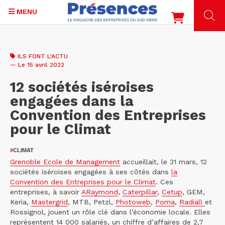
MENU
Aller
au
ILS FONT L'ACTU
contenu
— Le 15 avril 2022
principal
12 sociétés iséroises
engagées dans la
Convention des Entreprises
pour le Climat
#
CLIMAT
Grenoble Ecole de Management
accueillait, le 31 mars, 12
sociétés iséroises engagées à ses côtés dans
la
Convention des Entreprises pour le Climat
. Ces
entreprises, à savoir
ARaymond
,
Caterpillar
,
Cetup
, GEM,
Keria,
Mastergrid
, MTB, Petzl,
Photoweb
,
Poma
,
Radiall
et
Rossignol, jouent un rôle clé dans l’économie locale. Elles
représentent 14 000 salariés, un chiffre d’affaires de 2,7