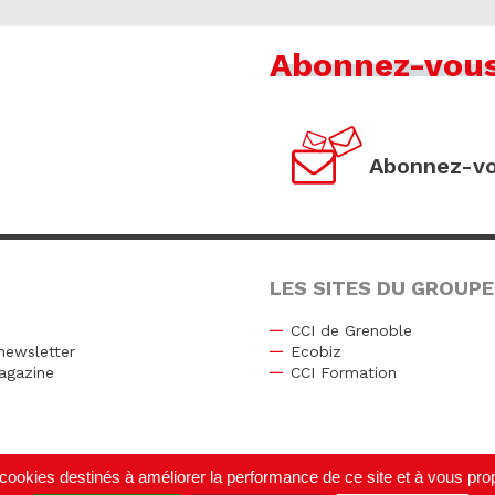
Abonnez-vou
Abonnez-vo
LES SITES DU GROUPE
CCI de Grenoble
newsletter
Ecobiz
agazine
CCI Formation
r
de cookies destinés à améliorer la performance de ce site et à vous p