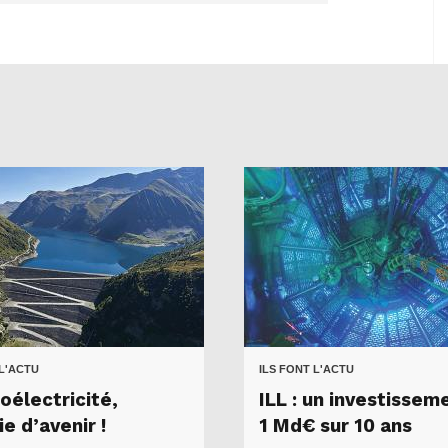
 L'ACTU
ILS FONT L'ACTU
oélectricité,
ILL : un investissem
e d’avenir !
1 Md€ sur 10 ans