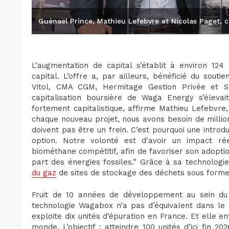
Guénaël Prince, Mathieu Lefebvre et Nicolas Paget,
L’augmentation de capital s’établit à environ 12
capital. L’offre a, par ailleurs, bénéficié du souti
Vitol, CMA CGM, Hermitage Gestion Privée et 
capitalisation boursière de Waga Energy s’éle
fortement capitalistique, affirme Mathieu Lefebvr
chaque nouveau projet, nous avons besoin de million
doivent pas être un frein. C’est pourquoi une introd
option. Notre volonté est d'avoir un impact ré
biométhane compétitif, afin de favoriser son adopti
part des énergies fossiles.” Grâce à sa technolog
du gaz
de sites de stockage des déchets sous form
Fruit de 10 années de développement au sein du
technologie Wagabox n’a pas d’équivalent dans le 
exploite dix unités d’épuration en France. Et elle
monde. L’objectif : atteindre 100 unités d’ici fin 