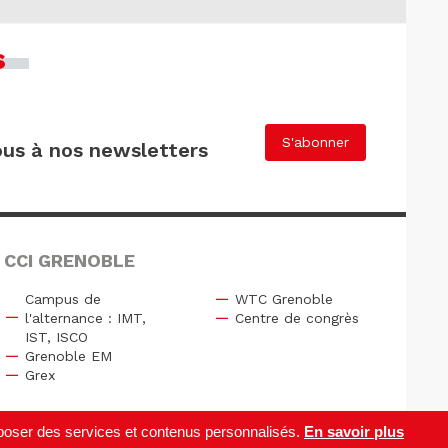
s
S'abonner
us à nos newsletters
 CCI GRENOBLE
Campus de
WTC Grenoble
l'alternance : IMT,
Centre de congrès
IST, ISCO
Grenoble EM
Grex
roposer des services et contenus personnalisés.
En savoir plus