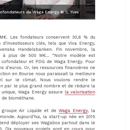
 cofondateurs de Waga Energy © C. Yves
4 M€. Les fondateurs conservent 30,6 % du
en d’investisseurs clés, tels que Viva Energy,
Svenska Handelsbanken. Fin novembre, la
vait à plus de 500 M€… “Notre modèle est
e, cofondateur et PDG de Waga Energy. Pour
s d'euros. Or, les ressources financières ne
uction en Bourse nous paraissait la meilleure
el sur le climat. Nous voulons rendre le
on par le plus grand nombre et de réduire la
ie unique, Waga Energy assure
la valorisation
e de biométhane.
 groupe Air Liquide et de
Waga Energy
, la
monde. Aujourd’hui, la start-up née en 2015
 entend déployer ses Wagabox partout dans le
2026. Dix nouveaux projets sont en cours pour