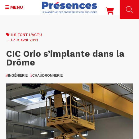
MENU
Aller
au
ILS FONT L'ACTU
contenu
— Le 8 avril 2021
principal
CIC Orio s’implante dans la
Drôme
#
INGÉNIERIE
#
CHAUDRONNERIE