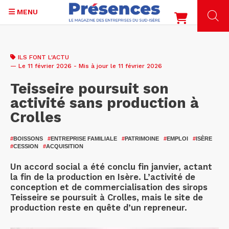
MENU
Aller
au
ILS FONT L'ACTU
contenu
— Le 11 février 2026 - Mis à jour le 11 février 2026
principal
Teisseire poursuit son
activité sans production à
Crolles
#
BOISSONS
#
ENTREPRISE FAMILIALE
#
PATRIMOINE
#
EMPLOI
#
ISÈRE
#
CESSION
#
ACQUISITION
Un accord social a été conclu fin janvier, actant
la fin de la production en Isère. L’activité de
conception et de commercialisation des sirops
Teisseire se poursuit à Crolles, mais le site de
production reste en quête d’un repreneur.