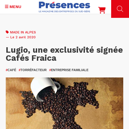
MENU
Aller
au
MADE IN ALPES
contenu
— Le 2 avril 2020
principal
Lugio, une exclusivité signée
Cafés Fraica
#
CAFÉ
#
TORRÉFACTEUR
#
ENTREPRISE FAMILIALE