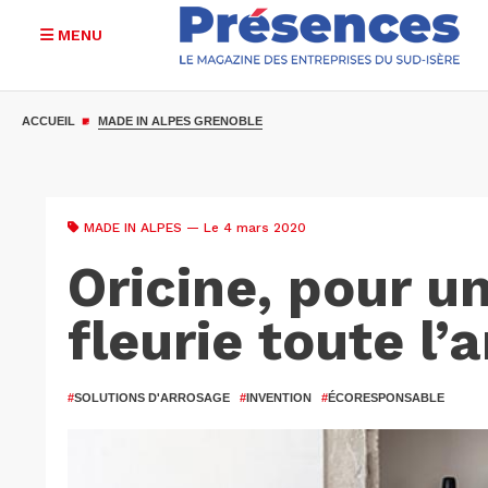
MENU
Aller
au
ACCUEIL
MADE IN ALPES GRENOBLE
contenu
principal
MADE IN ALPES
— Le 4 mars 2020
Oricine, pour u
fleurie toute l’
#
SOLUTIONS D'ARROSAGE
#
INVENTION
#
ÉCORESPONSABLE