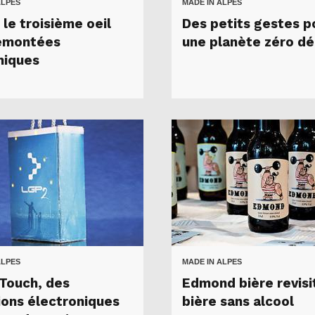
ALPES
MADE IN ALPES
 le troisième oeil
Des petits gestes p
emontées
une planète zéro d
iques
ALPES
MADE IN ALPES
Touch, des
Edmond bière revisi
ions électroniques
bière sans alcool