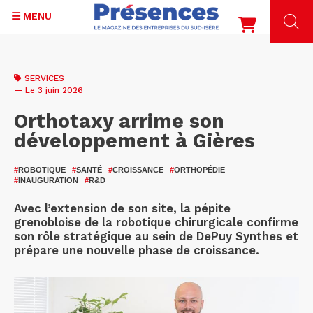
MENU
Aller
au
SERVICES
contenu
— Le 3 juin 2026
principal
Orthotaxy arrime son
développement à Gières
#
ROBOTIQUE
#
SANTÉ
#
CROISSANCE
#
ORTHOPÉDIE
#
INAUGURATION
#
R&D
Avec l’extension de son site, la pépite
grenobloise de la robotique chirurgicale confirme
son rôle stratégique au sein de DePuy Synthes et
prépare une nouvelle phase de croissance.