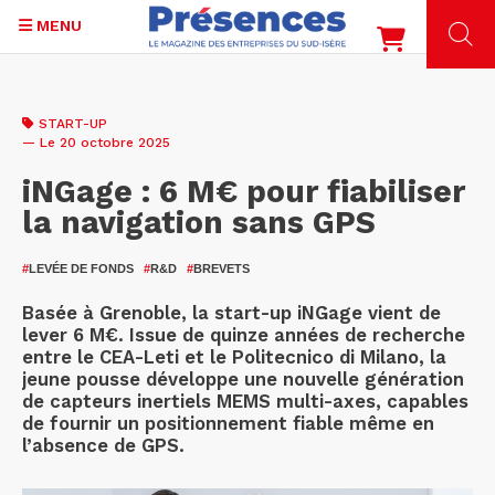
MENU
Aller
au
START-UP
contenu
— Le 20 octobre 2025
principal
iNGage : 6 M€ pour fiabiliser
la navigation sans GPS
#
LEVÉE DE FONDS
#
R&D
#
BREVETS
Basée à Grenoble, la start-up iNGage vient de
lever 6 M€. Issue de quinze années de recherche
entre le CEA-Leti et le Politecnico di Milano, la
jeune pousse développe une nouvelle génération
de capteurs inertiels MEMS multi-axes, capables
de fournir un positionnement fiable même en
l’absence de GPS.