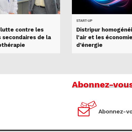
START-UP
lutte contre les
Distripur homogéné
s secondaires de la
l’air et les économi
othérapie
d’énergie
Abonnez-vou
Abonnez-vo