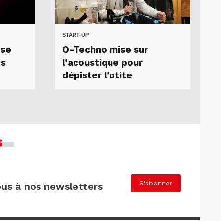
START-UP
ise
O-Techno mise sur
es
l’acoustique pour
dépister l’otite
s
S'abonner
us à nos newsletters