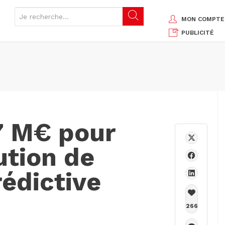
MON COMPTE
PUBLICITÉ
,7 M€ pour
ution de
édictive
266