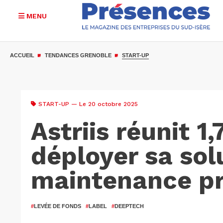
MENU
Aller
au
ACCUEIL
TENDANCES GRENOBLE
START-UP
contenu
principal
START-UP
— Le 20 octobre 2025
Astriis réunit 1
déployer sa sol
maintenance pr
#
LEVÉE DE FONDS
#
LABEL
#
DEEPTECH