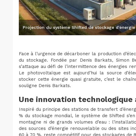
Projection du système Shifted de stockage d'énergie
Face à l’urgence de décarboner la production d’élec
du stockage. Fondée par Denis Barkats, Simon Bel
s’attaque au défi de l’intermittence des énergies r
Le photovoltaïque est aujourd’hui la source d’él
stocker cette énergie quasi gratuite, c’est le chaî
souligne Denis Barkats.
Une innovation technologique a
Inspiré du principe des stations de transfert d’éne
% du stockage mondial, le système de Shifted s’en 
montagne ni de grands volumes d’eau : l’installati
des sources d’énergie renouvelable ou des sites ind
60 à 70 %, reste compétitif pour des stockages de 8