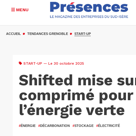
MENU
Aller
au
ACCUEIL
TENDANCES GRENOBLE
START-UP
contenu
principal
START-UP
— Le 30 octobre 2025
Shifted mise sur
comprimé pour 
l’énergie verte
#
ÉNERGIE
#
DÉCARBONATION
#
STOCKAGE
#
ÉLECTRICITÉ