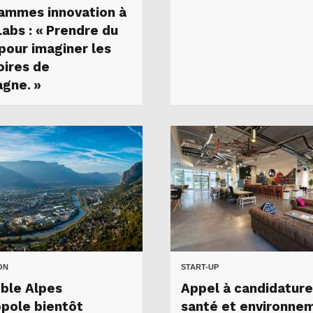
ammes innovation à
abs : « Prendre du
 pour imaginer les
oires de
gne. »
ON
START-UP
ble Alpes
Appel à candidatur
pole bientôt
santé et environne