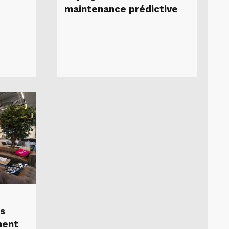
maintenance prédictive
es
ment