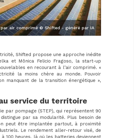
 par air comprimé © Shifted - généré par IA
tricité, Shifted propose une approche inédite
ka et Mônica Felicio Fragoso, la start-up
enouvelables en recourant à l’air comprimé. «
ectricité la moins chère au monde. Pouvoir
non manquant de la transition énergétique »,
u service du territoire
rgie par pompage (STEP), qui représentent 90
distingue par sa modularité. Plus besoin de
on peut être implantée partout, à proximité
ustriels. Le rendement aller-retour visé, de
 à 100 heures, là où les batteries deviennent