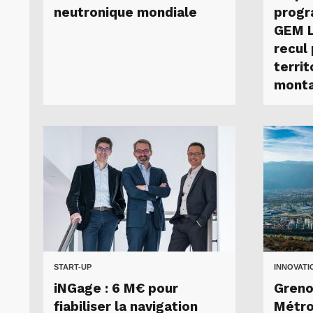
neutronique mondiale
progr
GEM L
recul
territ
monta
START-UP
INNOVATI
iNGage : 6 M€ pour
Greno
fiabiliser la navigation
Métro