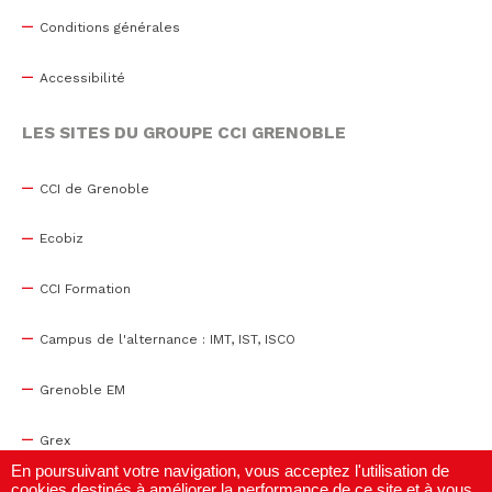
Conditions générales
Accessibilité
LES SITES DU GROUPE CCI GRENOBLE
CCI de Grenoble
Ecobiz
CCI Formation
Campus de l'alternance : IMT, IST, ISCO
Grenoble EM
Grex
En poursuivant votre navigation, vous acceptez l'utilisation de
cookies destinés à améliorer la performance de ce site et à vous
WTC Grenoble