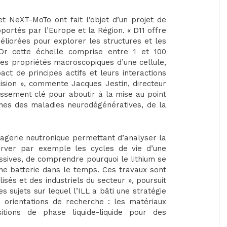
t NeXT-MoTo ont fait l’objet d’un projet de
ortés par l’Europe et la Région. « D11 offre
iorées pour explorer les structures et les
 Or cette échelle comprise entre 1 et 100
s propriétés macroscopiques d’une cellule,
act de principes actifs et leurs interactions
ision », commente Jacques Jestin, directeur
stissement clé pour aboutir à la mise au point
nes des maladies neurodégénératives, de la
agerie neutronique permettant d’analyser la
erver par exemple les cycles de vie d’une
ssives, de comprendre pourquoi le lithium se
ne batterie dans le temps. Ces travaux sont
sés et des industriels du secteur », poursuit
s sujets sur lequel l’ILL a bâti une stratégie
s orientations de recherche : les matériaux
itions de phase liquide-liquide pour des