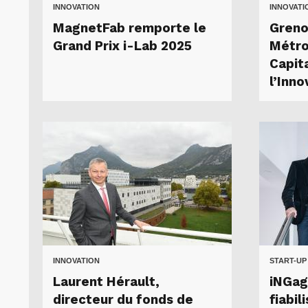
INNOVATION
INNOVATI
MagnetFab remporte le
Greno
Grand Prix i-Lab 2025
Métro
Capit
l’Inno
INNOVATION
START-UP
Laurent Hérault,
iNGag
directeur du fonds de
fiabil