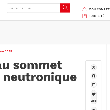
MON COMPTE
PUBLICITÉ
bre 2025
 au sommet
e neutronique
285