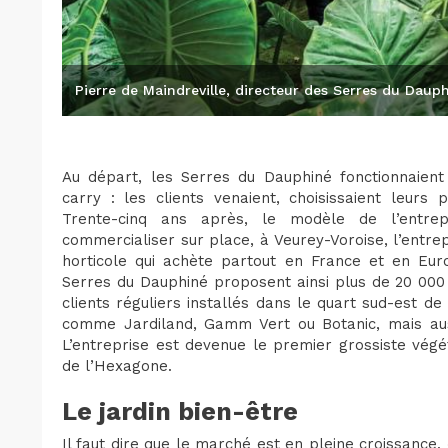
Pierre de Maindreville, directeur des Serres du Daup
Au départ, les Serres du Dauphiné fonctionnaient
carry : les clients venaient, choisissaient leurs 
Trente-cinq ans après, le modèle de l’entre
commercialiser sur place, à Veurey-Voroise, l’entr
horticole qui achète partout en France et en Euro
Serres du Dauphiné proposent ainsi plus de 20 00
clients réguliers installés dans le quart sud-est d
comme Jardiland, Gamm Vert ou Botanic, mais auss
L’entreprise est devenue le premier grossiste végé
de l’Hexagone.
Le jardin bien-être
Il faut dire que le marché est en pleine croissance