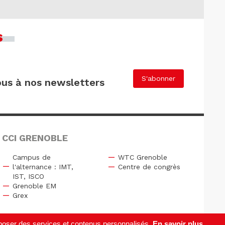
s
S'abonner
us à nos newsletters
 CCI GRENOBLE
Campus de
WTC Grenoble
l'alternance : IMT,
Centre de congrès
IST, ISCO
Grenoble EM
Grex
roposer des services et contenus personnalisés.
En savoir plus