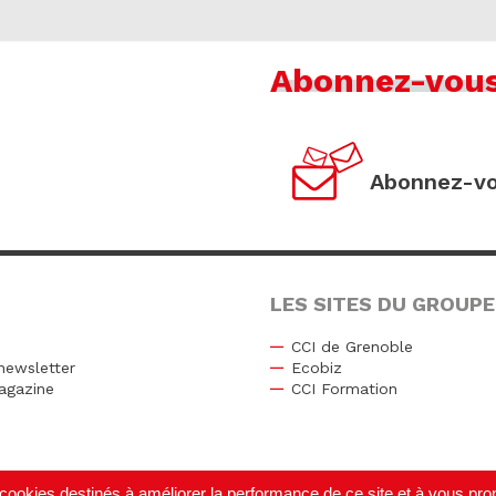
Abonnez-vou
Abonnez-vo
LES SITES DU GROUPE
CCI de Grenoble
newsletter
Ecobiz
agazine
CCI Formation
r
de cookies destinés à améliorer la performance de ce site et à vous p