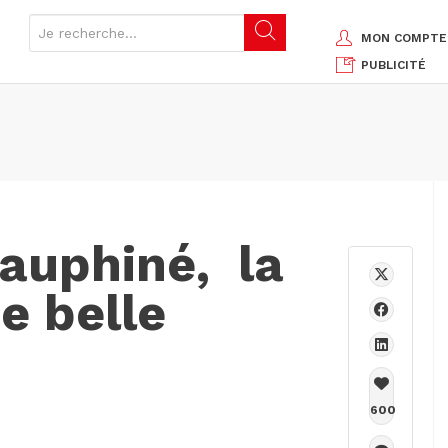
MON COMPTE
PUBLICITÉ
Dauphiné, la
e belle
600