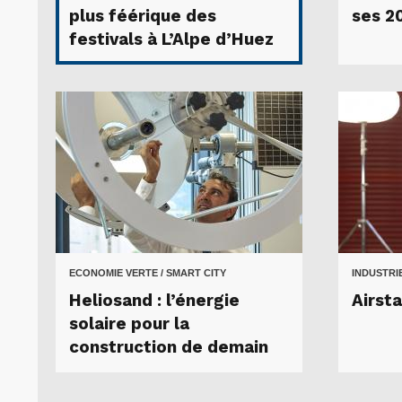
plus féérique des
ses 20
festivals à L’Alpe d’Huez
ECONOMIE VERTE / SMART CITY
INDUSTRI
Heliosand : l’énergie
Airsta
solaire pour la
construction de demain