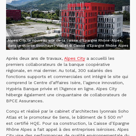
Alpes City, le nouveau site de la caisse d'Epargne Rhône-Alpes,
dans le quartie Bouchayet-Viallet © Caisse d’Epargne Rhône Alpes
Après deux ans de travaux,
Alpes City
a accueilli les
premiers collaborateurs de la banque coopérative
régionale, en mai dernier. Au total, 300 salariés des
fonctions supports et commerciales ont intégré le site qui
comprend le Centre d’affaires Isère, l’agence innovation,
Hypéria Banque privée et l’Agence en ligne. Alpes City
héberge également une cinquantaine de collaborateurs de
BPCE Assurances.
Conçu et réalisé par le cabinet d’architectes lyonnais Soho
Atlas et le promoteur 6e Sens, le bâtiment de 5 500 m²
est certifié HQE. Pour sa construction, la Caisse d’Epargne
Rhône Alpes a fait appel à des entreprises iséroises. Alpes
City vise des performances de qualité environnementale du