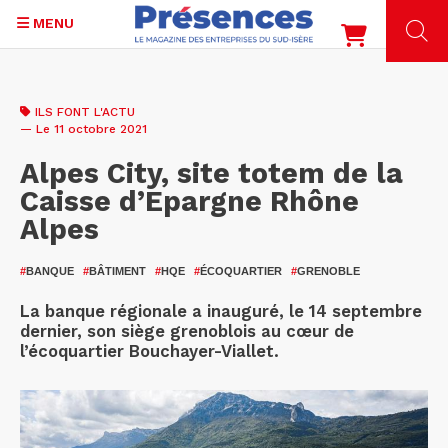
MENU
Aller
au
ILS FONT L'ACTU
contenu
— Le 11 octobre 2021
principal
Alpes City, site totem de la
Caisse d’Epargne Rhône
Alpes
#
BANQUE
#
BÂTIMENT
#
HQE
#
ÉCOQUARTIER
#
GRENOBLE
La banque régionale a inauguré, le 14 septembre
dernier, son siège grenoblois au cœur de
l’écoquartier Bouchayer-Viallet.