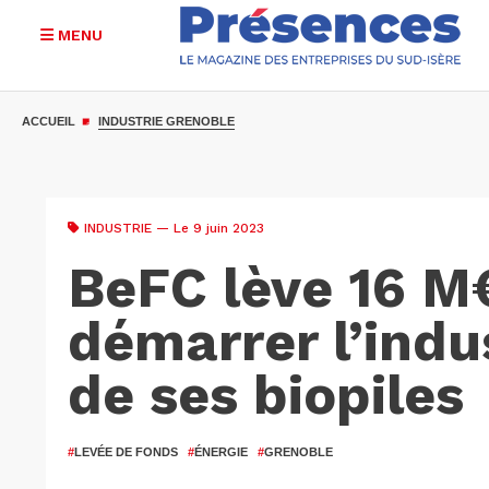
MENU
Aller
au
ACCUEIL
INDUSTRIE GRENOBLE
contenu
principal
INDUSTRIE
— Le 9 juin 2023
BeFC lève 16 M
démarrer l’indus
de ses biopiles
#
LEVÉE DE FONDS
#
ÉNERGIE
#
GRENOBLE