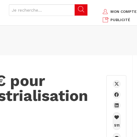
MON COMPTE
PUBLICITÉ
€ pour
trialisation
511