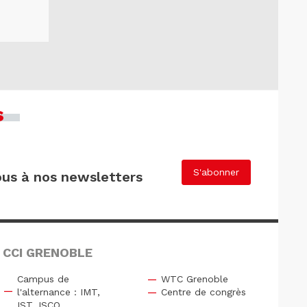
s
S'abonner
us à nos newsletters
 CCI GRENOBLE
Campus de
WTC Grenoble
l'alternance : IMT,
Centre de congrès
IST, ISCO