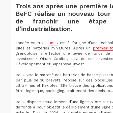
Trois ans après une première 
BeFC réalise un nouveau tour 
de franchir une étape 
d’industrialisation.
Fondée en 2020,
BeFC
est à l’origine d’une techno
piles et batteries miniatures. Après un
premier t
grenobloise a effectué une levée de fonds de
investisseur Otium Capital, suivi de ses investi
Développement et Supernova Invest.
BeFC vise le marché des batteries de basse puissan
par plus de 30 brevets, repose sur des biocellul
ultra-fines et flexibles. Elle trouve des applicati
être, logistique, packaging, traitement des déchets…
BeFC dispose actuellement d’une ligne pilote sur G
de fonds a pour objectif le déploiement d’une ligne
échelle. D’ici fin 2024, la société espère attein