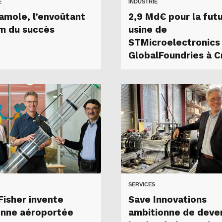
E
INDUSTRIE
amole, l’envoûtant
2,9 Md€ pour la fut
m du succès
usine de
STMicroelectronics
GlobalFoundries à C
SERVICES
Fisher invente
Save Innovations
ienne aéroportée
ambitionne de deve