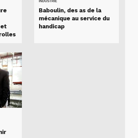
INDUSTRIE
ure
Baboulin, des as de la
mécanique au service du
 et
handicap
rolles
nir