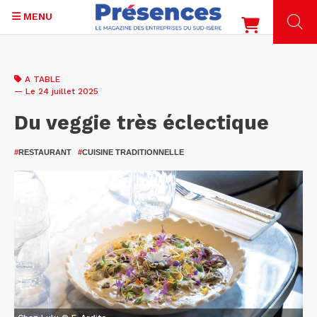
MENU
Aller
au
A TABLE
contenu
— Le 24 juillet 2025
principal
Du veggie très éclectique
#
RESTAURANT
#
CUISINE TRADITIONNELLE