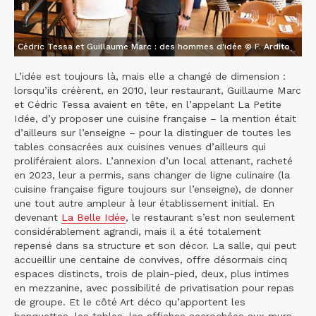
Cédric Tessa et Guillaume Marc : des hommes d'idée © F. Ardito
L’idée est toujours là, mais elle a changé de dimension :
lorsqu’ils créèrent, en 2010, leur restaurant, Guillaume Marc
et Cédric Tessa avaient en tête, en l’appelant La Petite
Idée, d’y proposer une cuisine française – la mention était
d’ailleurs sur l’enseigne – pour la distinguer de toutes les
tables consacrées aux cuisines venues d’ailleurs qui
proliféraient alors. L’annexion d’un local attenant, racheté
en 2023, leur a permis, sans changer de ligne culinaire (la
cuisine française figure toujours sur l’enseigne), de donner
une tout autre ampleur à leur établissement initial. En
devenant
La Belle Idée
, le restaurant s’est non seulement
considérablement agrandi, mais il a été totalement
repensé dans sa structure et son décor. La salle, qui peut
accueillir une centaine de convives, offre désormais cinq
espaces distincts, trois de plain-pied, deux, plus intimes
en mezzanine, avec possibilité de privatisation pour repas
de groupe. Et le côté Art déco qu’apportent les
banquettes, les tables, les affiches accrochées aux murs