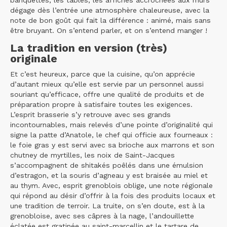
dégage dès l’entrée une atmosphère chaleureuse, avec la
note de bon goût qui fait la différence : animé, mais sans
être bruyant. On s’entend parler, et on s’entend manger !
La tradition en version (très)
originale
Et c’est heureux, parce que la cuisine, qu’on apprécie
d’autant mieux qu’elle est servie par un personnel aussi
souriant qu’efficace, offre une qualité de produits et de
préparation propre à satisfaire toutes les exigences.
L’esprit brasserie s’y retrouve avec ses grands
incontournables, mais relevés d’une pointe d’originalité qui
signe la patte d’Anatole, le chef qui officie aux fourneaux :
le foie gras y est servi avec sa brioche aux marrons et son
chutney de myrtilles, les noix de Saint-Jacques
s’accompagnent de shitakés poêlés dans une émulsion
d’estragon, et la souris d’agneau y est braisée au miel et
au thym. Avec, esprit grenoblois oblige, une note régionale
qui répond au désir d’offrir à la fois des produits locaux et
une tradition de terroir. La truite, on s’en doute, est à la
grenobloise, avec ses câpres à la nage, l’andouillette
éclatée est gratinée au saint-marcellin et le tartare de