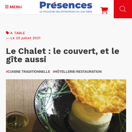
MENU
Aller
au
A TABLE
contenu
— Le 20 juillet 2021
principal
Le Chalet : le couvert, et le
gîte aussi
#
CUISINE TRADITIONNELLE
#
HÔTELLERIE-RESTAURATION