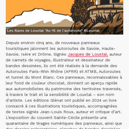
Les Alpes de Loustal "Au-fil de l'autoroute" ©Loustal
Depuis environ cinq ans, de nouveaux panneaux
touristiques jalonnent les autoroutes de Savoie, Haute-
Savoie, Isère et Drôme. Signés
Jacques de Loustal,
auteur
de carnets de voyages, illustrateur et dessinateur de
bandes dessinées, ils ont été réalisés à la demande des
Autoroutes Paris-Rhin Rhône (APRR) et ATMB, Autoroutes
et tunnel du Mont Blanc. Ces panneaux, reconnaissables à
leur fond de couleur chocolat, donnent un aperçu rapide
aux automobilistes du patrimoine des territoires traversés,
à travers le trait et la sensibilité de Loustal – son nom
d’artiste. Les éditions Glénat ont publié en 2024 un livre
consacré à ces illustrations touristiques, accompagnées
de textes signés Jean-Louis Roux, auteur et critique d’art.
L’exposition du couvent Sainte-Cécile présente une
quarantaine de tirages numériques des panneaux, ainsi que
des dessins préparatoires, planches de bandes dessinées,