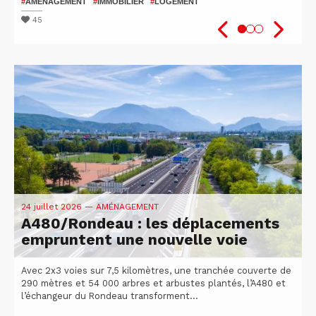
patients
2026
#
AMÉNAGEMENT
#
IMMOBILIER
#
LOGEMENT
#
#
SANTÉ
VÉLO
#
ISÈRE
#
UGA
#
#
RECHERCHE
ATTRACTIVITÉ DU TERRITOIRE
45
47
51
24 juillet 2026
— AMÉNAGEMENT
A480/Rondeau : les déplacements
empruntent une nouvelle voie
Avec 2x3 voies sur 7,5 kilomètres, une tranchée couverte de
290 mètres et 54 000 arbres et arbustes plantés, l’A480 et
l’échangeur du Rondeau transforment...