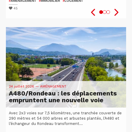
patients
2026
#
AMÉNAGEMENT
#
IMMOBILIER
#
LOGEMENT
#
#
SANTÉ
VÉLO
#
ISÈRE
#
UGA
#
#
RECHERCHE
ATTRACTIVITÉ DU TERRITOIRE
45
47
51
24 juillet 2026
— AMÉNAGEMENT
A480/Rondeau : les déplacements
empruntent une nouvelle voie
Avec 2x3 voies sur 7,5 kilomètres, une tranchée couverte de
290 mètres et 54 000 arbres et arbustes plantés, l’A480 et
l’échangeur du Rondeau transforment...