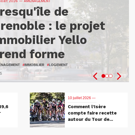
uillet 2026
—
— AMÉNAGEMENT
resqu'île de
9,6 M€ pour
omment l’Isère
renoble : le projet
enforcer
ompte faire recette
mmobilier Yello
’innovation au
utour du Tour de
rend forme
ervice des patients
rance 2026
ÉNAGEMENT
NTÉ
LO
#
ISÈRE
#
UGA
#
#
RECHERCHE
ATTRACTIVITÉ DU TERRITOIRE
#
IMMOBILIER
#
LOGEMENT
5
7
1
10 juillet 2026 —
19,6
Comment l’Isère
r
compte faire recette
autour du Tour de...