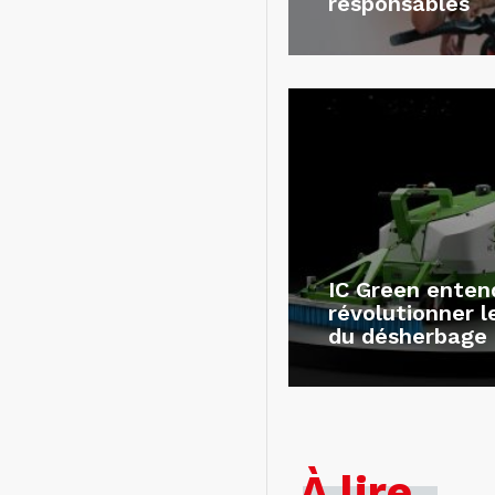
responsables
IC Green enten
révolutionner 
du désherbage
À lire