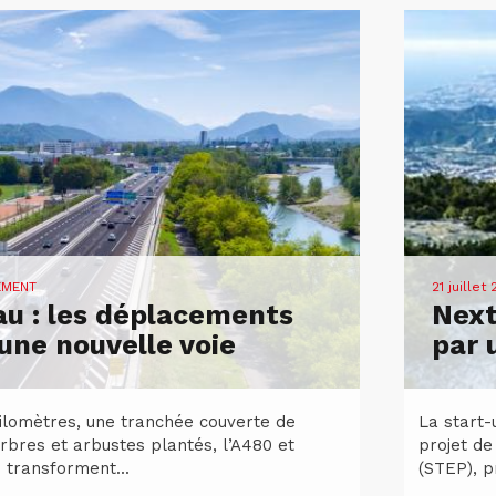
EMENT
21 juillet
u : les déplacements
Next
ne nouvelle voie
par 
kilomètres, une tranchée couverte de
La start-
rbres et arbustes plantés, l’A480 et
projet de
 transforment...
(STEP), p