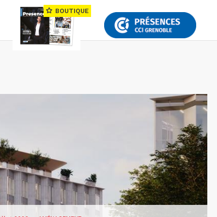
BOUTIQUE
—
renoble investit