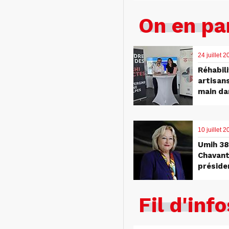
On en pa
24 juillet 
Réhabili
artisan
main da
10 juillet
Umih 38 
Chavant
préside
Fil d'info