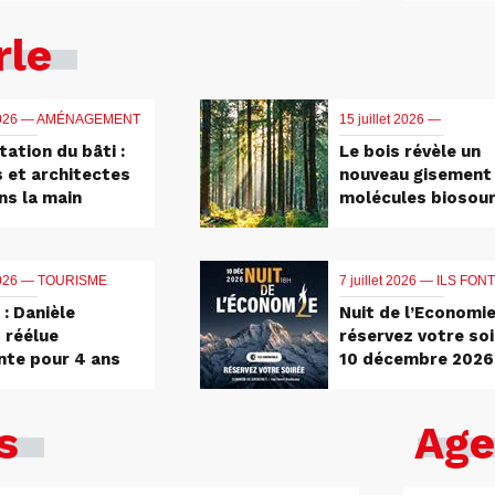
rle
2026 —
AMÉNAGEMENT
15 juillet 2026 —
tation du bâti :
Le bois révèle un
s et architectes
nouveau gisement
ns la main
molécules biosou
 2026 —
TOURISME
7 juillet 2026 —
ILS FONT
: Danièle
Nuit de l’Economie
 réélue
réservez votre soi
nte pour 4 ans
10 décembre 2026
s
Age