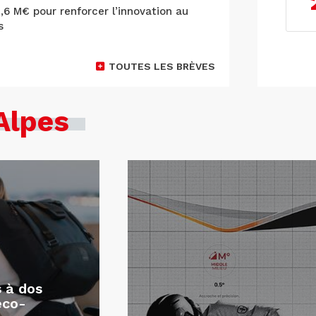
9,6 M€ pour renforcer l’innovation au
s
TOUTES LES BRÈVES
Alpes
s à dos
éco-