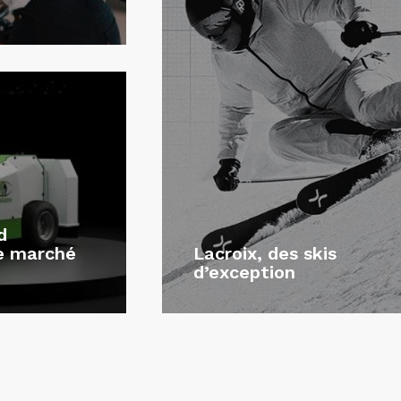
d
le marché
Lacroix, des skis
d’exception