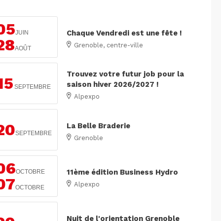
05
Chaque Vendredi est une fête !
JUIN
28
Grenoble, centre-ville
AOÛT
Trouvez votre futur job pour la
15
saison hiver 2026/2027 !
SEPTEMBRE
Alpexpo
20
La Belle Braderie
SEPTEMBRE
Grenoble
06
11ème édition Business Hydro
OCTOBRE
07
Alpexpo
OCTOBRE
Nuit de l'orientation Grenoble