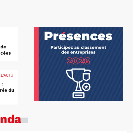
 de
rcées
 L'ACTU
 :
rée du
nda