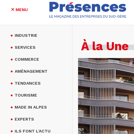
MENU
Aller
au
INDUSTRIE
contenu
À la Une
principal
SERVICES
COMMERCE
AMÉNAGEMENT
TENDANCES
TOURISME
MADE IN ALPES
EXPERTS
ILS FONT L'ACTU