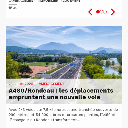
patients
2026
#
AMÉNAGEMENT
#
IMMOBILIER
#
LOGEMENT
#
#
SANTÉ
VÉLO
#
ISÈRE
#
UGA
#
#
RECHERCHE
ATTRACTIVITÉ DU TERRITOIRE
45
48
51
24 juillet 2026
— AMÉNAGEMENT
A480/Rondeau : les déplacements
empruntent une nouvelle voie
Avec 2x3 voies sur 7,5 kilomètres, une tranchée couverte de
290 mètres et 54 000 arbres et arbustes plantés, l’A480 et
l’échangeur du Rondeau transforment...