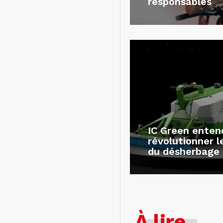
responsables
IC Green enten
révolutionner 
du désherbage
À lire