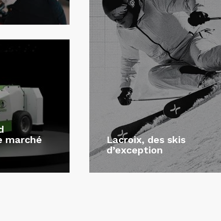
d
le marché
Lacroix, des skis
d’exception