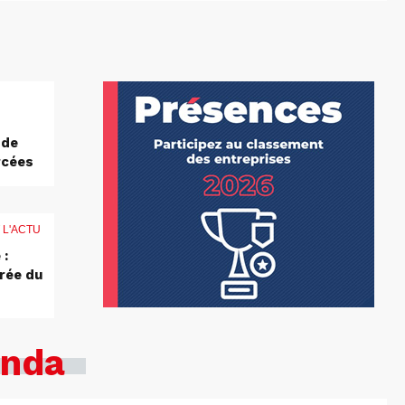
 de
rcées
 L'ACTU
 :
rée du
nda