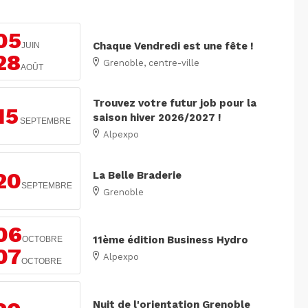
05
Chaque Vendredi est une fête !
JUIN
28
Grenoble, centre-ville
AOÛT
Trouvez votre futur job pour la
15
saison hiver 2026/2027 !
SEPTEMBRE
Alpexpo
20
La Belle Braderie
SEPTEMBRE
Grenoble
06
11ème édition Business Hydro
OCTOBRE
07
Alpexpo
OCTOBRE
Nuit de l'orientation Grenoble