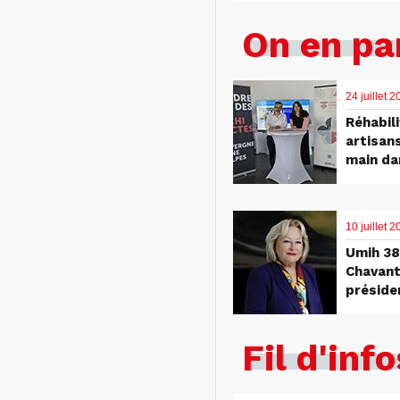
On en pa
24 juillet 
Réhabili
artisan
main da
10 juillet
Umih 38 
Chavant
préside
Fil d'info