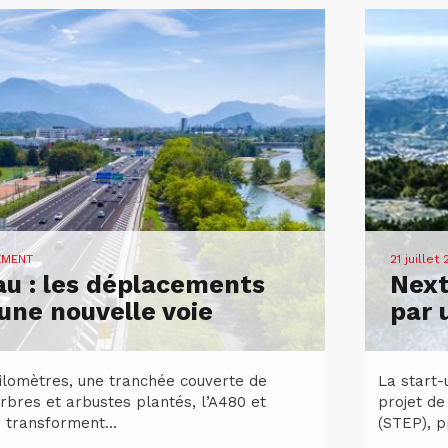
EMENT
21 juillet
u : les déplacements
Next
ne nouvelle voie
par 
kilomètres, une tranchée couverte de
La start-
rbres et arbustes plantés, l’A480 et
projet de
 transforment...
(STEP), p