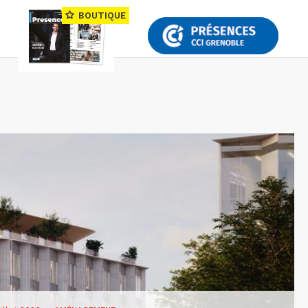
BOUTIQUE
—
renoble investit