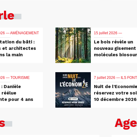
rle
2026 —
AMÉNAGEMENT
15 juillet 2026 —
tation du bâti :
Le bois révèle un
s et architectes
nouveau gisement
ns la main
molécules biosou
 2026 —
TOURISME
7 juillet 2026 —
ILS FONT
: Danièle
Nuit de l’Economie
 réélue
réservez votre soi
nte pour 4 ans
10 décembre 2026
s
Age