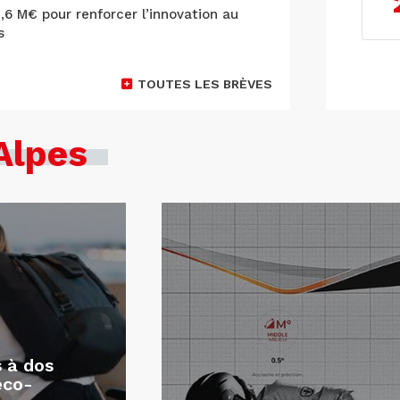
9,6 M€ pour renforcer l’innovation au
s
TOUTES LES BRÈVES
Alpes
s à dos
éco-