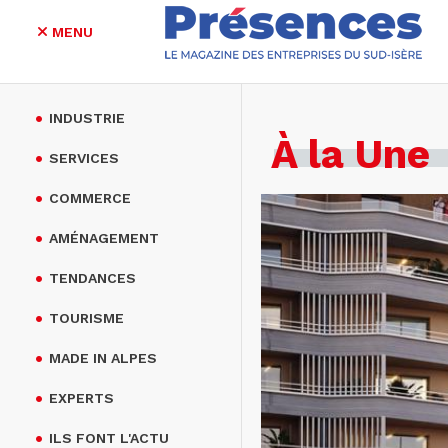
MENU
Aller
au
INDUSTRIE
contenu
À la Une
principal
SERVICES
COMMERCE
AMÉNAGEMENT
TENDANCES
TOURISME
MADE IN ALPES
EXPERTS
ILS FONT L'ACTU