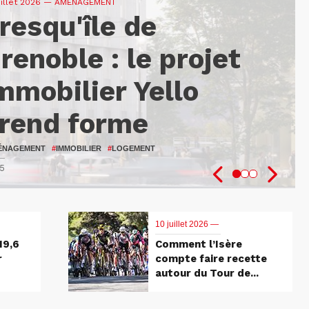
uillet 2026
—
— AMÉNAGEMENT
resqu'île de
9,6 M€ pour
omment l’Isère
renoble : le projet
enforcer
ompte faire recette
mmobilier Yello
’innovation au
utour du Tour de
rend forme
ervice des patients
rance 2026
ÉNAGEMENT
NTÉ
LO
#
ISÈRE
#
UGA
#
#
RECHERCHE
ATTRACTIVITÉ DU TERRITOIRE
#
IMMOBILIER
#
LOGEMENT
5
7
1
10 juillet 2026 —
19,6
Comment l’Isère
r
compte faire recette
autour du Tour de...