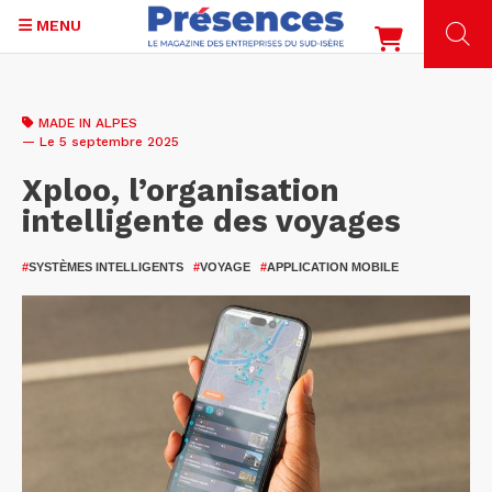
MENU
Aller
au
MADE IN ALPES
contenu
— Le 5 septembre 2025
principal
Xploo, l’organisation
intelligente des voyages
#
SYSTÈMES INTELLIGENTS
#
VOYAGE
#
APPLICATION MOBILE