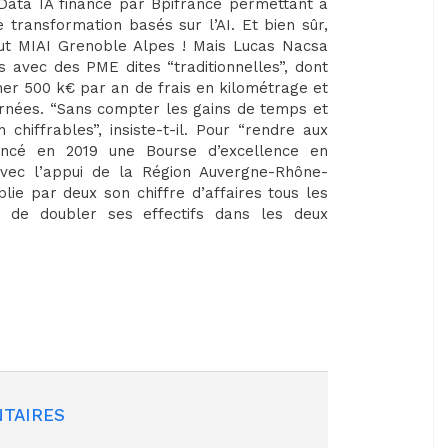
ic Data IA financé par Bpifrance permettant à
transformation basés sur l’AI. Et bien sûr,
tut MIAI Grenoble Alpes ! Mais Lucas Nacsa
 avec des PME dites “traditionnelles”, dont
gner 500 k€ par an de frais en kilométrage et
ournées. “Sans compter les gains de temps et
chiffrables”, insiste-t-il. Pour “rendre aux
cé en 2019 une Bourse d’excellence en
, avec l’appui de la Région Auvergne-Rhône-
plie par deux son chiffre d’affaires tous les
t de doubler ses effectifs dans les deux
TAIRES