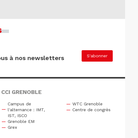
s
S'abonner
us à nos newsletters
 CCI GRENOBLE
Campus de
WTC Grenoble
l'alternance : IMT,
Centre de congrès
IST, ISCO
Grenoble EM
Grex