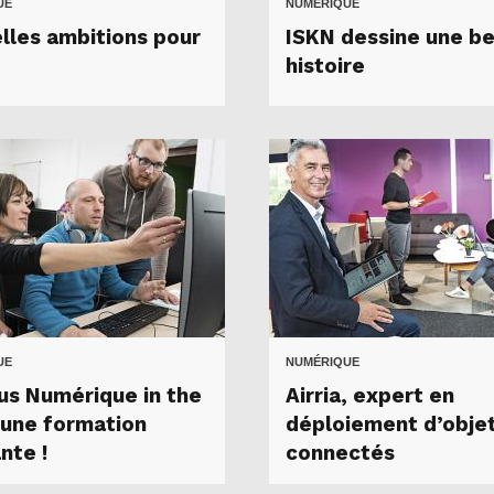
UE
NUMÉRIQUE
lles ambitions pour
ISKN dessine une be
histoire
UE
NUMÉRIQUE
s Numérique in the
Airria, expert en
: une formation
déploiement d’obje
nte !
connectés