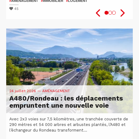
patients
2026
#
AMÉNAGEMENT
#
IMMOBILIER
#
LOGEMENT
#
#
SANTÉ
VÉLO
#
ISÈRE
#
UGA
#
#
RECHERCHE
ATTRACTIVITÉ DU TERRITOIRE
45
48
51
24 juillet 2026
— AMÉNAGEMENT
A480/Rondeau : les déplacements
empruntent une nouvelle voie
Avec 2x3 voies sur 7,5 kilomètres, une tranchée couverte de
290 mètres et 54 000 arbres et arbustes plantés, l’A480 et
l’échangeur du Rondeau transforment...